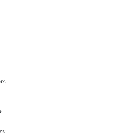
ю
,
их.
е
ие