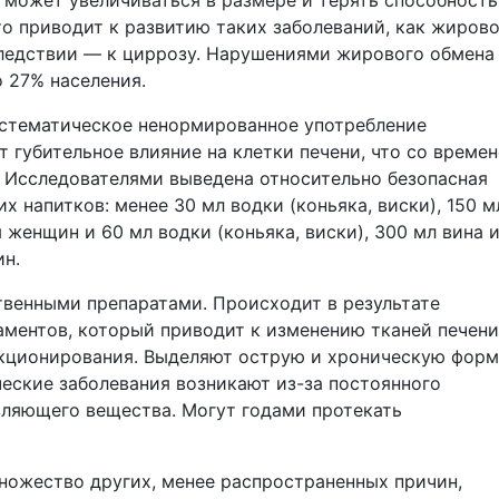
а может увеличиваться в размере и терять способность
о приводит к развитию таких заболеваний, как жиров
оследствии — к циррозу. Нарушениями жирового обмена
 27% населения.
истематическое ненормированное употребление
 губительное влияние на клетки печени, что со време
 Исследователями выведена относительно безопасная
 напитков: менее 30 мл водки (коньяка, виски), 150 м
я женщин и 60 мл водки (коньяка, виски), 300 мл вина 
ин.
венными препаратами. Происходит в результате
ментов, который приводит к изменению тканей печени
кционирования. Выделяют острую и хроническую форм
еские заболевания возникают из-за постоянного
вляющего вещества. Могут годами протекать
ножество других, менее распространенных причин,