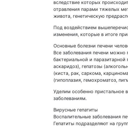
вследствие которых происходит
отравления парами тяжелых мет
живота, генетическую предрасп
Под воздействием вышеперечис
изменения, которые в итоге пр
Основные болезни печени челов
Все заболевания печени можно п
бактериальной и паразитарной п
аскаридоз), гепатозы (алкоголь
(киста, рак, саркома, карцином
(гипоплазия, гемохроматоз, пиг
Уделим особенно пристальное 
заболеваниям.
Вирусные гепатиты
Воспалительные заболевания пе
Гепатиты подразделяют на группы: