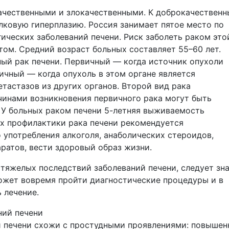
ачественными и злокачественными. К доброкачествен
елковую гиперплазию. Россия занимает пятое место по
ических заболеваний печени. Риск заболеть раком это
том. Средний возраст больных составляет 55–60 лет.
ый рак печени. Первичный — когда источник опухоли
ичный — когда опухоль в этом органе является
тастазов из других органов. Второй вид рака
чинами возникновения первичного рака могут быть
. У больных раком печени 5-летняя выживаемость
ях профилактики рака печени рекомендуется
 употребления алкоголя, анаболических стероидов,
ратов, вести здоровый образ жизни.
 тяжелых последствий заболеваний печени, следует зн
ожет вовремя пройти диагностические процедуры и в
 лечение.
ний печени
 печени схожи с простудными проявлениями: повышен