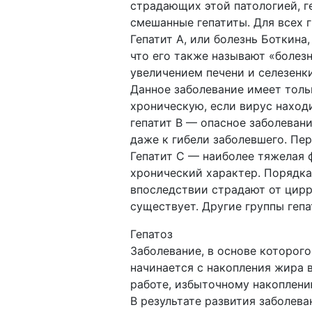
страдающих этой патологией, г
смешанные гепатиты. Для всех 
Гепатит А, или болезнь Боткина
что его также называют «болез
увеличением печени и селезенк
Данное заболевание имеет толь
хроническую, если вирус наход
гепатит B — опасное заболеван
даже к гибели заболевшего. Пе
Гепатит С — наиболее тяжелая 
хронический характер. Порядка
впоследствии страдают от цирро
существует. Другие группы геп
Гепатоз
Заболевание, в основе которог
начинается с накопления жира в
работе, избыточному накоплени
В результате развития заболева