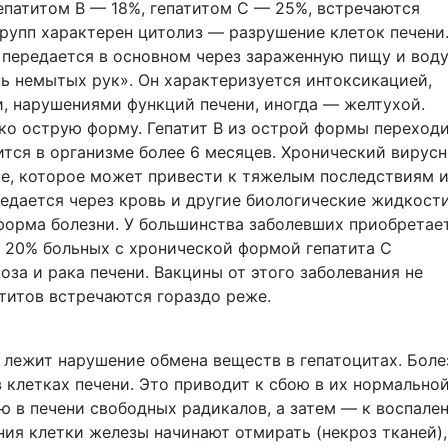
епатитом В — 18%, гепатитом С — 25%, встречаются
групп характерен цитолиз — разрушение клеток печени
, передается в основном через зараженную пищу и воду,
нь немытых рук». Он характеризуется интоксикацией,
и, нарушениями функций печени, иногда — желтухой.
ко острую форму. Гепатит В из острой формы переходи
ится в организме более 6 месяцев. Хронический вирус
ие, которое может привести к тяжелым последствиям 
редается через кровь и другие биологические жидкости
форма болезни. У большинства заболевших приобретае
 20% больных с хронической формой гепатита С
за и рака печени. Вакцины от этого заболевания не
атитов встречаются гораздо реже.
о лежит нарушение обмена веществ в гепатоцитах. Боле
 клетках печени. Это приводит к сбою в их нормально
ю в печени свободных радикалов, а затем — к воспале
ния клетки железы начинают отмирать (некроз тканей),