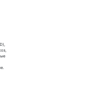
D),
оз,
вые
е.