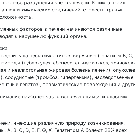
 процесс разрушения клеток печени. К ним относят:
аллов и химических соединений, стрессы, травмы
оложенность.
ленных факторов в печени начинаются различные
иводят к нарушению функций органа.
ека
оделить на несколько типов: вирусные (гепатиты B, C, 
рироды (туберкулез, абсцесс, альвеококкоз, эхинококк
ная и неалкогольная жировая болезнь печени), опухоле
а), сосудистые (тромбоз, гипертензия), наследственные
ментный гепатоз), травматические повреждения и други
внимание наиболее часто встречающимся и опасным
чени, имеющие различную природу возникновения.
 А, В, С, D, E, F, G, Х. Гепатитом А болеют 28% всех