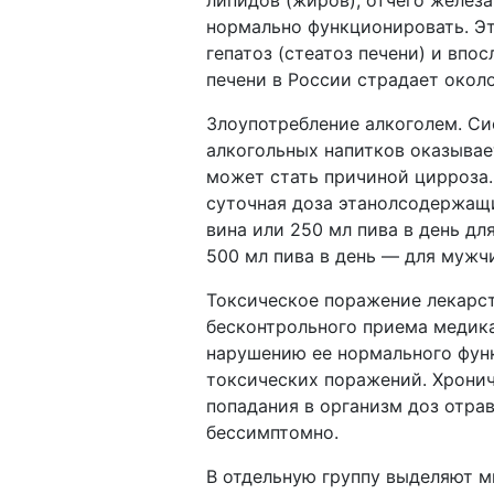
липидов (жиров), отчего желез
нормально функционировать. Эт
гепатоз (стеатоз печени) и вп
печени в России страдает около
Злоупотребление алкоголем. С
алкогольных напитков оказывает
может стать причиной цирроза.
суточная доза этанолсодержащих
вина или 250 мл пива в день дл
500 мл пива в день — для мужч
Токсическое поражение лекарст
бесконтрольного приема медика
нарушению ее нормального фун
токсических поражений. Хронич
попадания в организм доз отра
бессимптомно.
В отдельную группу выделяют м