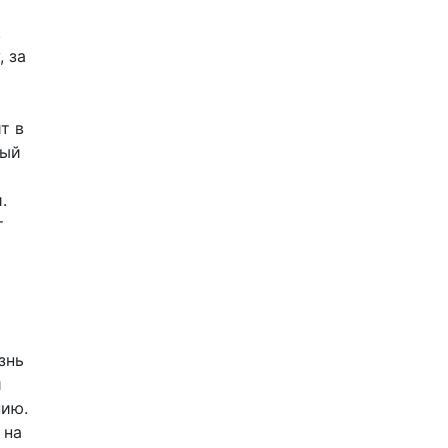
.
 за
т в
ный
и
.
т
знь
й
нию.
 на