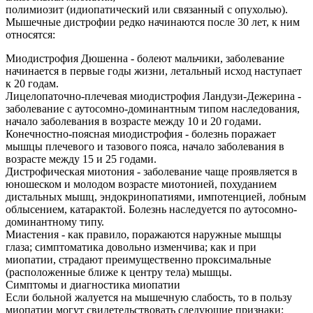
полимиозит (идиопатический или связанный с опухолью).
Мышечные дистрофии редко начинаются после 30 лет, к ним
относятся:
Миодистрофия Дюшенна - болеют мальчики, заболевание
начинается в первые годы жизни, летальный исход наступает
к 20 годам.
Лицелопаточно-плечевая миодистрофия Ландузи-Дежерина -
заболевание с аутосомно-доминантным типом наследования,
начало заболевания в возрасте между 10 и 20 годами.
Конечностно-поясная миодистрофия - болезнь поражает
мышцы плечевого и тазового пояса, начало заболевания в
возрасте между 15 и 25 годами.
Дистрофическая миотония - заболевание чаще проявляется в
юношеском и молодом возрасте миотонией, похуданием
дистальных мышц, эндокринопатиями, импотенцией, лобным
облысением, катарактой. Болезнь наследуется по аутосомно-
доминантному типу.
Миастения - как правило, поражаются наружные мышцы
глаза; симптоматика довольно изменчива; как и при
миопатии, страдают преимущественно проксимальные
(расположенные ближе к центру тела) мышцы.
Симптомы и диагностика миопатии
Если больной жалуется на мышечную слабость, то в пользу
миопатии могут свидетельствовать следующие признаки: