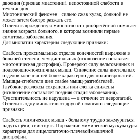
двоения (признак миастении), непостоянной слабости в
течение дня.
Миотонический феномен - сильно сжав кулак, больной не
может затем быстро разжать его.
Отличить врождённую миопатию от приобретённой помогает
знание возраста больного, в котором возникли первые
симптомы заболевания.
Для миопатии характерны следующие признаки:
Слабость проксимальных отделов конечностей выражена в
большей степени, чем дистальных (исключение составляет
миотоническая дистрофия). Проверяют силу дельтовидных и
подвздошно-поясничных мышц. Снижение силы дистальных
отделов конечностей более характерно для полиневропатий.
Мышцы-сгибатели шеи слабее мышц-разгибателей.
Глубокие рефлексы сохранены или слегка снижены
(исключение составляет поздняя стадия заболевания).
Чувствительность не нарушена — в отличие от невропатий.
Отличить одну миопатию от другой помогают следующие
признаки:
Слабость мимических мышц - больному трудно зажмуриться,
надуть щёки, свистнуть. Поражение мимической мускулатуры
характерна для лицелопаточно-плечевоймышечной
дистрофии.