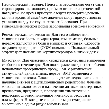
Периодический паралич. Приступы заболевания могут быть
спровоцированы холодом, приёмом пищи или физической
нагрузкой. Во время приступа следует проверить уровень
калия в крови. В семейном анамнезе могут присутствовать
указания на другие случаи этого заболевания. При
гиперкалиемической форме заболевания возможна миотония.
Ревматическая полимиалгия. Для этого заболевания
мышечная слабость не характерна, тем не менее, больные
нередко жалуются на боли в мышцах и суставах. Скорость
оседания эритроцитов (СОЭ) повышена. Положительный
эффект даёт назначение кортикостероидов в низких дозах.
Миастения. Для миастении характерны колебания мышечной
слабости в течение дня. Для подтверждения диагноза обычно
используют прозериновую пробу, ЭМГ с ритмической
стимуляцией двигательных нервов, ЭМГ одиночного
мышечного волокна. Также проводят исследование крови на
наличие антител к ацетилхолиновым рецепторам. Лечение
миастении заключается в назначении антихолинэстеразных
препаратов, преднизона, проведении тимэктомии, в
некоторых случаях применяют иммуносупрессоры и
плазмаферез. Некоторые специалисты рассматривают
миастению в одном ряду с миопатиями.