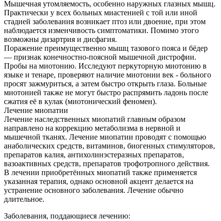
Мышечная утомляемость, особенно наружных глазных мышц.
Практически у всех больных миастенией с той или иной
стадией заболевания возникает птоз или двоение, при этом
наблюдается изменчивость симптоматики. Помимо этого
возможны дизартрия и дисфагия.
Поражение преимущественно мышц тазового пояса и бёдер
— признак конечностно-поясной мышечной дистрофии.
Пробы на миотонию. Исследуют перкуторную миотонию в
языке и тенаре, проверяют наличие миотонии век - больного
просят зажмуриться, а затем быстро открыть глаза. Больные
миотонией также не могут быстро распрямить ладонь после
сжатия её в кулак (миотонический феномен).
Лечение миопатии
Лечение наследственных миопатий главным образом
направлено на коррекцию метаболизма в нервной и
мышечной тканях. Лечение миопатии проводят с помощью
анаболических средств, витаминов, биогенных стимуляторов,
препаратов калия, антихолинэстеразных препаратов,
вазоактивных средств, препаратов трофотропного действия.
В лечении приобретённых миопатий также применяется
указанная терапия, однако основной акцент делается на
устранение основного заболевания. Лечение обычно
длительное.
Заболевания, поддающиеся лечению: