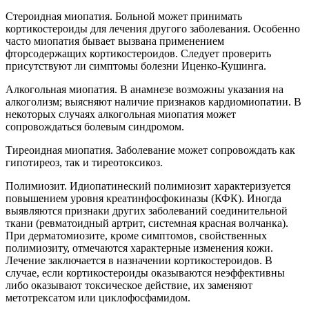
Стероидная миопатия. Больной может принимать
кортикостероиды для лечения другого заболевания. Особенно
часто миопатия бывает вызвана применением
фторсодержащих кортикостероидов. Следует проверить
присутствуют ли симптомы болезни Иценко-Кушинга.
Алкогольная миопатия. В анамнезе возможны указания на
алкоголизм; выясняют наличие признаков кардиомиопатии. В
некоторых случаях алкогольная миопатия может
сопровождаться болевым синдромом.
Тиреоидная миопатия. Заболевание может сопровождать как
гипотиреоз, так и тиреотоксикоз.
Полимиозит. Идиопатинеский полимиозит характеризуется
повышением уровня креатинфосфокиназы (КФК). Иногда
выявляются признаки других заболеваний соединительной
ткани (ревматоидный артрит, системная красная волчанка).
При дерматомиозите, кроме симптомов, свойственных
полимиозиту, отмечаются характерные изменения кожи.
Лечение заключается в назначении кортикостероидов. В
случае, если кортикостероиды оказываются неэффективны
либо оказывают токсическое действие, их заменяют
метотрексатом или циклофосфамидом.