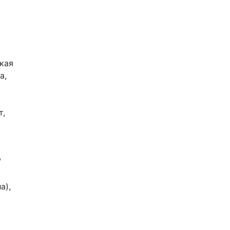
кая
а,
т,
/
а),