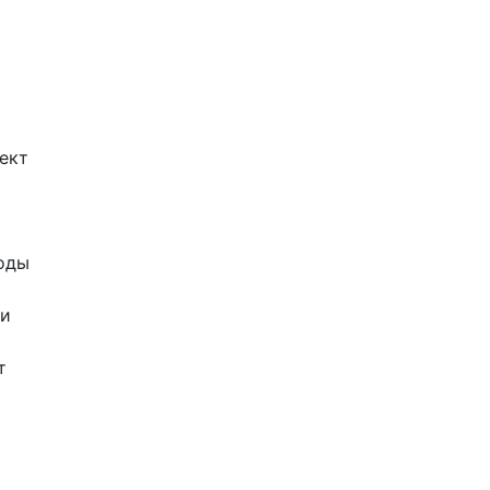
ект
воды
ти
т