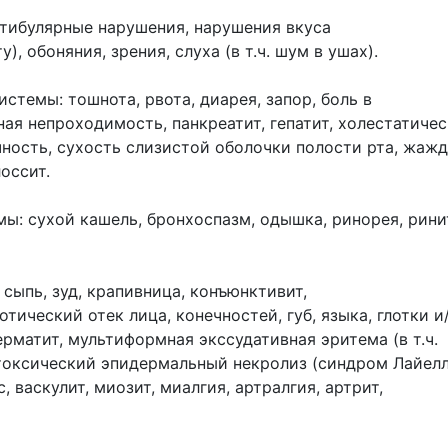
стибулярные нарушения, нарушения вкуса
), обоняния, зрения, слуха (в т.ч. шум в ушах).
темы: тошнота, рвота, диарея, запор, боль в
ая непроходимость, панкреатит, гепатит, холестатичес
ность, сухость слизистой оболочки полости рта, жажд
оссит.
ы: сухой кашель, бронхоспазм, одышка, ринорея, рини
сыпь, зуд, крапивница, конъюнктивит,
тический отек лица, конечностей, губ, языка, глотки и
рматит, мультиформная экссудативная эритема (в т.ч.
оксический эпидермальный некролиз (синдром Лайелл
, васкулит, миозит, миалгия, артралгия, артрит,