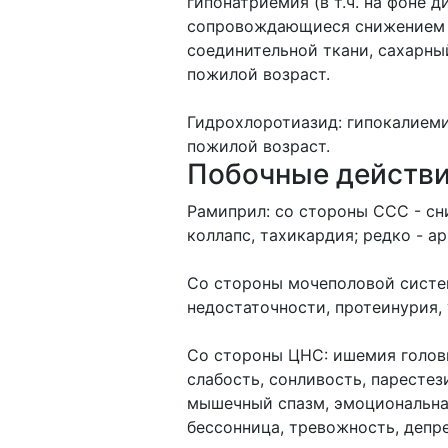
гипонатриемия (в т.ч. на фоне 
сопровождающиеся снижением ОЦ
соединительной ткани, сахарны
пожилой возраст.
Гидрохлоротиазид: гипокалиеми
пожилой возраст.
Побочные действ
Рамиприл: cо стороны CCC - сн
коллапс, тахикардия; редко - а
Со стороны мочеполовой систе
недостаточности, протеинурия,
Со стороны ЦНС: ишемия головно
слабость, сонливость, парестез
мышечный спазм, эмоциональная
бессонница, тревожность, депре