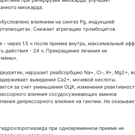
 аритмий при реперфузии миокарда, улучшает
анного миокарда.
бусловлено влиянием на синтез Pg, индукцией
дотелиоцитах. Cнижает агрегацию тромбоцитов.
 - через 1.5 ч после приема внутрь, максимальный эфф
ть действия - 24 ч. Прекращение лечения не
тмены».
диуретик, нарушает реабсорбцию Na+, Cl-, K+, Mg2+, 
задерживает выведение Ca2+, мочевой кислоты.
ается за счет уменьшения ОЦК, изменения реактивнос
прессорного влияния сосудосуживающих аминов
иления депрессорного влияния на ганглии. Не оказывае
гидрохлоротиазида при одновременном приеме не