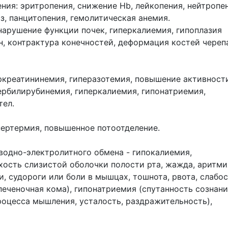
ния: эритропения, снижение Hb, лейкопения, нейтропен
з, панцитопения, гемолитическая анемия.
нарушение функции почек, гиперкалиемия, гипоплазия
н, контрактура конечностей, деформация костей черепа
ркреатининемия, гиперазотемия, повышение активност
ербилирубинемия, гиперкалиемия, гипонатриемия,
тел.
пертермия, повышенное потоотделение.
водно-электролитного обмена - гипокалиемия,
хость слизистой оболочки полости рта, жажда, аритми
, судороги или боли в мышцах, тошнота, рвота, слабос
еченочная кома), гипонатриемия (спутанность сознани
роцесса мышления, усталость, раздражительность),