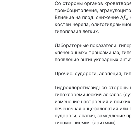
Со стороны органов кроветворе
тромбоцитопения, агранулоцито
Влияние на плод: снижение АД, 
костей черепа, олигогидрамнио
гипоплазия легких.
Лабораторные показатели: гипе
«печеночных» трансаминаз, гип
появление антинуклеарных анти
Прочие: судороги, алопеция, ги
Гидрохлоротиазид: со стороны 
гипохлоремический алкалоз (су
изменение настроения и психики
печеночная энцефалопатия или п
судороги, апатия, замедление п
гипомагниемия (аритмии).