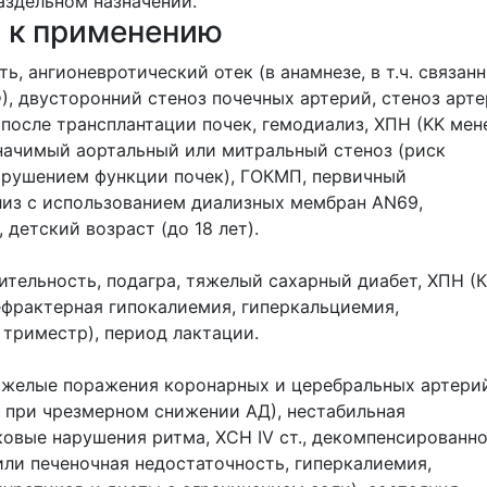
аздельном назначении.
 к применению
ь, ангионевротический отек (в анамнезе, в т.ч. связан
), двусторонний стеноз почечных артерий, стеноз арт
после трансплантации почек, гемодиализ, ХПН (KK мен
начимый аортальный или митральный стеноз (риск
рушением функции почек), ГОКМП, первичный
лиз с использованием диализных мембран AN69,
 детский возраст (до 18 лет).
ительность, подагра, тяжелый сахарный диабет, ХПН (
рефрактерная гипокалиемия, гиперкальциемия,
 триместр), период лактации.
яжелые поражения коронарных и церебральных артери
 при чрезмерном снижении АД), нестабильная
овые нарушения ритма, ХСН IV ст., декомпенсированн
или печеночная недостаточность, гиперкалиемия,