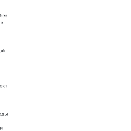
без
 в
ой
ект
воды
ти