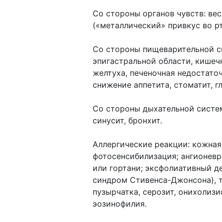
Со стороны органов чувств: ве
(«металлический» привкус во рту
Со стороны пищеварительной сис
эпигастральной области, кишечн
желтуха, печеночная недостаточ
снижение аппетита, стоматит, гл
Со стороны дыхательной систем
синусит, бронхит.
Аллергические реакции: кожная 
фотосенсибилизация; ангионевро
или гортани; эксфолиативный де
синдром Стивенса-Джонсона), т
пузырчатка, серозит, онихолизис
эозинофилия.