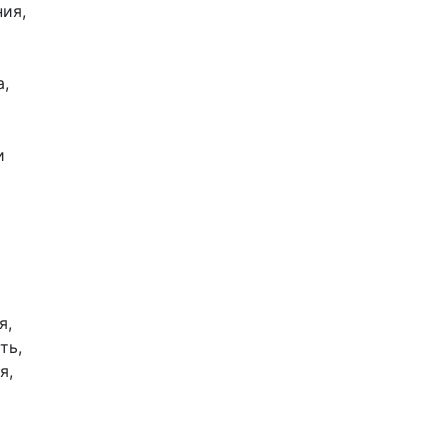
ия,
,
и
я,
ть,
я,