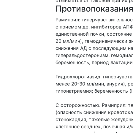
отличается от таковой при их р
Противопоказания
Рамиприл: гиперчувствительност
с приемом др. ингибиторов АПФ
единственной почки, состояние 
20 мл/мин), гемодинамически з
снижения АД с последующим на
гиперальдостеронизм, гемодиа
беременность, период лактации,
Гидрохлоротиазид: гиперчувств
менее 20-30 мл/мин, анурия), 
гипонатриемия; беременность (I
С осторожностью. Рамиприл: т
(опасность снижения кровотока
стенокардия, тяжелые желудочк
«легочное сердце», почечная и/