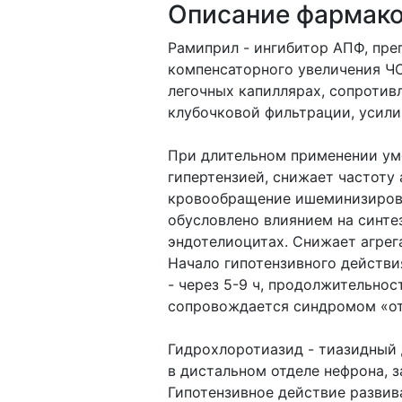
Описание фармако
Рамиприл - ингибитор АПФ, преп
компенсаторного увеличения ЧС
легочных капиллярах, сопротивл
клубочковой фильтрации, усили
При длительном применении ум
гипертензией, снижает частоту
кровообращение ишеминизирова
обусловлено влиянием на синтез
эндотелиоцитах. Cнижает агре
Начало гипотензивного действия
- через 5-9 ч, продолжительнос
сопровождается синдромом «о
Гидрохлоротиазид - тиазидный 
в дистальном отделе нефрона, 
Гипотензивное действие развив