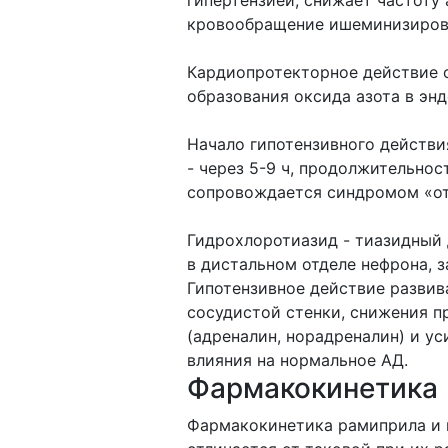
гипертензией, снижает частоту
кровообращение ишеминизиров
Кардиопротекторное действие о
образования оксида азота в эн
Начало гипотензивного действия
- через 5-9 ч, продолжительнос
сопровождается синдромом «о
Гидрохлоротиазид - тиазидный 
в дистальном отделе нефрона, 
Гипотензивное действие развив
сосудистой стенки, снижения 
(адреналин, норадреналин) и ус
влияния на нормальное АД.
Фармакокинетика
Фармакокинетика рамиприла и 