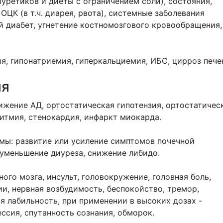
диуретиков и диеты с ограничением соли), состояния,
К (в т.ч. диарея, рвота), системные заболевания
й диабет, угнетение костномозгового кровообращения,
я, гипонатриемия, гиперкальциемия, ИБС, цирроз пече
ия
ижение АД, ортостатическая гипотензия, ортостатичес
ритмия, стенокардия, инфаркт миокарда.
мы: развитие или усиление симптомов почечной
 уменьшение диуреза, снижение либидо.
го мозга, инсульт, головокружение, головная боль,
ии, нервная возбудимость, беспокойство, тремор,
 лабильность, при применении в высоких дозах -
ссия, спутанность сознания, обморок.