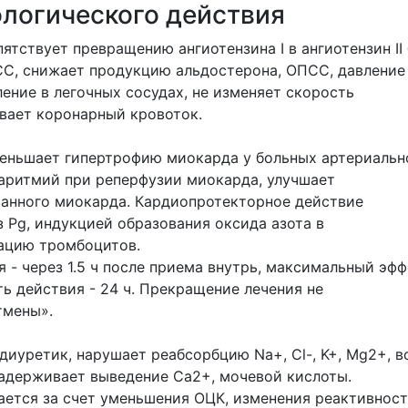
логического действия
ятствует превращению ангиотензина I в ангиотензин II 
С, снижает продукцию альдостерона, ОПСС, давление
ение в легочных сосудах, не изменяет скорость
вает коронарный кровоток.
еньшает гипертрофию миокарда у больных артериальн
 аритмий при реперфузии миокарда, улучшает
нного миокарда. Кардиопротекторное действие
 Pg, индукцией образования оксида азота в
гацию тромбоцитов.
 - через 1.5 ч после приема внутрь, максимальный эфф
ть действия - 24 ч. Прекращение лечения не
тмены».
диуретик, нарушает реабсорбцию Na+, Cl-, K+, Mg2+, 
задерживает выведение Ca2+, мочевой кислоты.
ается за счет уменьшения ОЦК, изменения реактивнос