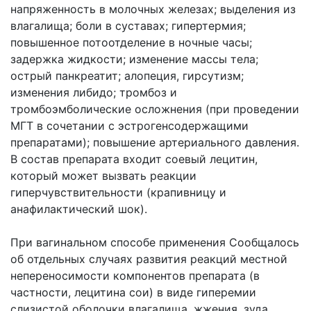
напряженность в молочных железах; выделения из
влагалища; боли в суставах; гипертермия;
повышенное потоотделение в ночные часы;
задержка жидкости; изменение массы тела;
острый панкреатит; алопеция, гирсутизм;
изменения либидо; тромбоз и
тромбоэмболические осложнения (при проведении
МГТ в сочетании с эстрогенсодержащими
препаратами); повышение артериального давления.
В состав препарата входит соевый лецитин,
который может вызвать реакции
гиперчувствительности (крапивницу и
анафилактический шок).
При вагинальном способе применения Сообщалось
об отдельных случаях развития реакций местной
непереносимости компонентов препарата (в
частности, лецитина сои) в виде гиперемии
слизистой оболочки влагалища, жжения, зуда,