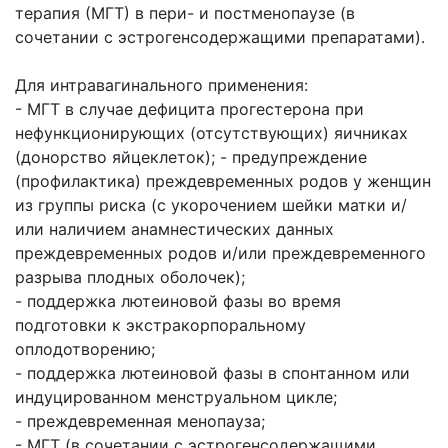
терапия (МГТ) в пери- и постменопаузе (в
сочетании с эстрогенсодержащими препаратами).
Для интравагинального применения:
- МГТ в случае дефицита прогестерона при
нефункционирующих (отсутствующих) яичниках
(донорство яйцеклеток); - предупреждение
(профилактика) преждевременных родов у женщин
из группы риска (с укорочением шейки матки и/
или наличием анамнестических данных
преждевременных родов и/или преждевременного
разрыва плодных оболочек);
- поддержка лютеиновой фазы во время
подготовки к экстракорпоральному
оплодотворению;
- поддержка лютеиновой фазы в спонтанном или
индуцированном менструальном цикле;
- преждевременная менопауза;
- МГТ (в сочетании с эстрогенсодержащими